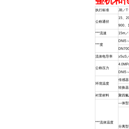
整机和
执行标准
JB／T
15、2
公称通径
900、
***流速
15m／
DNl5
***度
DN70
流体电导率
≥5uS
4.0MP
公称压力
DNl5
传感器
环境温度
转换器
衬里材料
聚四氟
—体型
***流体温度
分离型