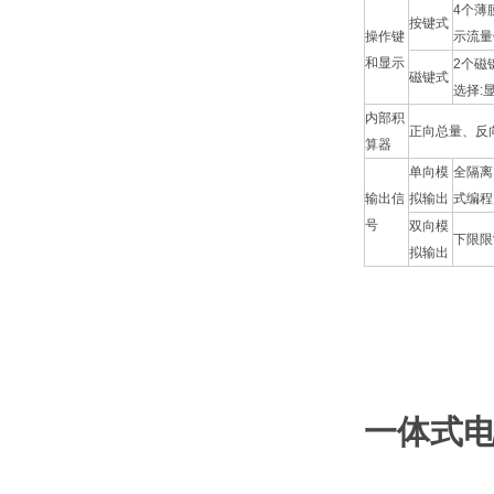
4个薄
按键式
操作键
示流量
和显示
2个磁
磁键式
选择:
内部积
正向总量、反
算器
单向模
全隔离
输出信
拟输出
式编程
号
双向模
下限限
拟输出
一体式