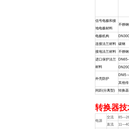
信号电极和接
不锈钢
地电极材料
电极机构
DN30
连接法兰材料
碳钢
接地法兰材料
不锈钢1C
进口保护法兰
DN65
材料
DN20
DNl
外壳防护
其他传
间距(分离型)
转换器
转换器技
交流
85—2
电源
直流
11—4