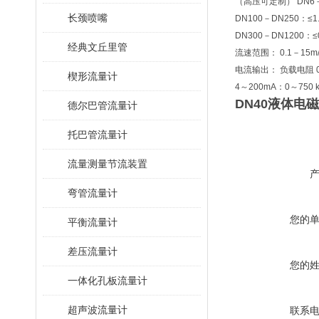
（高压可定制） DN6－D
长颈喷嘴
DN100－DN250：≤1
DN300－DN1200：≤
经典文丘里管
流速范围： 0.1－15m/
电流输出： 负载电阻 0
楔形流量计
4～200mA：0～750 
DN40液体电
德尔巴管流量计
托巴管流量计
流量测量节流装置
弯管流量计
您的
平衡流量计
差压流量计
您的
一体化孔板流量计
超声波流量计
联系