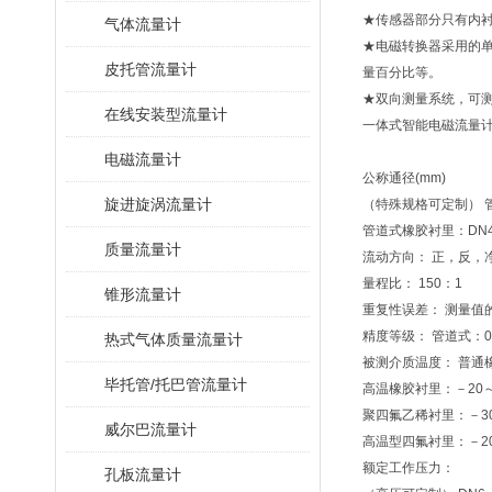
★传感器部分只有内
气体流量计
★电磁转换器采用的单
皮托管流量计
量百分比等。
★双向测量系统，可
在线安装型流量计
一体式智能电磁流量
电磁流量计
公称通径(mm)
旋进旋涡流量计
（特殊规格可定制） 管
管道式橡胶衬里：DN40
质量流量计
流动方向： 正，反，
量程比： 150：1
锥形流量计
重复性误差： 测量值的
精度等级： 管道式：0.
热式气体质量流量计
被测介质温度： 普通橡
毕托管/托巴管流量计
高温橡胶衬里：－20～
聚四氟乙稀衬里：－30
威尔巴流量计
高温型四氟衬里：－20
额定工作压力：
孔板流量计