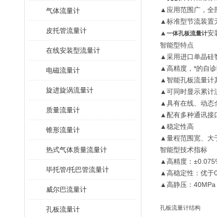
▲
应用范围广，全
气体流量计
▲
标准型节流装置
皮托管流量计
▲
安
一体孔板流量计
智能型特点
在线安装型流量计
▲
采用进口单晶硅
▲
高精度，*的自
电磁流量计
▲
智能孔板流量计
旋进旋涡流量计
▲
可同时显示累计
▲
具有在线、动态
质量流量计
▲
配有多种通讯接
▲
稳定性高
锥形流量计
▲
量程范围宽、大
热式气体质量流量计
智能型技术指标
▲
高精度：
±0.075
毕托管/托巴管流量计
▲
高稳定性：优于
▲
高静压：
40MPa
威尔巴流量计
孔板流量计结构
孔板流量计