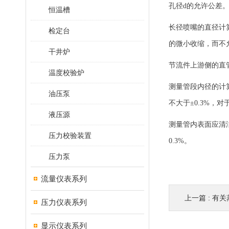
孔径d的允许公差
恒温槽
长径喷嘴的直径计
检定台
的微小收缩，而不
干井炉
节流件上游侧的直管
温度校验炉
测量管段内径的计
油压泵
不大于±0.3%，
液压源
测量管内表面应清
压力校验装置
0.3%。
压力泵
流量仪表系列
上一篇 :
有关
压力仪表系列
显示仪表系列