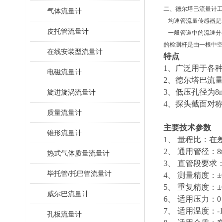
二、德尔塔巴流量计
气体流量计
均速管流量传感器是
皮托管流量计
一般管道中的流速分
的检测杆是由一根中
在线安装型流量计
特点
1、广泛用于各
电磁流量计
2、德尔塔巴流量
3、低压孔径为8
旋进旋涡流量计
4、探头截面对
质量流量计
主要技术参数
锥形流量计
1、
量程比：在差
2、
通用管径：8m
热式气体质量流量计
3、
直管段要求：
毕托管/托巴管流量计
4、
测量精度：±0
5、
重复精度：±0
威尔巴流量计
6、
适用压力：0
7、
适用温度：-1
孔板流量计