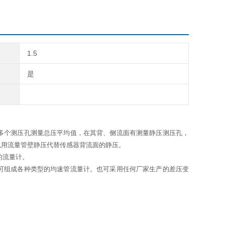
1.5
是
多个测压孔测量总压平均值，在其背、侧流面有测量静压测压孔，
以用流量管壁静压代替传感器背流面的静压。
的流量计。
可组成各种类型的均速管流量计。也可采用任何厂家生产的差压变