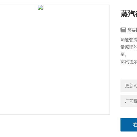
蒸汽
简要
均速管
量原理
量。
蒸汽德
更新时间
厂商