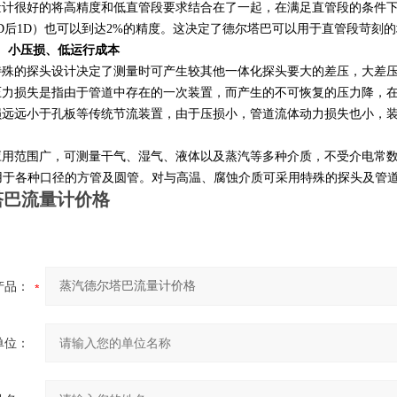
很好的将高精度和低直管段要求结合在了一起，在满足直管段的条件下（一
D后1D）也可以到达2%的精度。这决定了德尔塔巴可以用于直管段苛刻
、小压损、低运行成本
的探头设计决定了测量时可产生较其他一体化探头要大的差压，大差压
损失是指由于管道中存在的一次装置，而产生的不可恢复的压力降，在
损远远小于孔板等传统节流装置，由于压损小，管道流体动力损失也小，
应用范围广，可测量干气、湿气、液体以及蒸汽等多种介质，不受介电常数
，适用于各种口径的方管及圆管。对与高温、腐蚀介质可采用特殊的探头及管
塔巴流量计价格
产品：
单位：