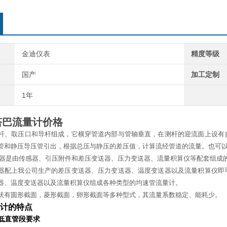
金迪仪表
精度等级
国产
加工定制
1年
塔巴流量计价格
杆、取压口和导杆组成，它横穿管道内部与管轴垂直，在测杆的迎流面上设有
管和静压导压管引出，根据总压与静压的差压值，计算流经管道的流量。也可
器是由传感器、引压附件和差压变送器、压力变送器、流量积算仪等配套组成
器配上我公司生产的差压变送器、压力变送器、温度变送器以及流量积算仪即
器、温度变送器以及流量积算仪组成各种类型的均速管流量计。
状有圆形截面，菱形截面，卵形截面等多种型式，其流量系数稳定、能耗少。
计的特点
低直管段要求