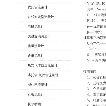
V=a[（P1-P2）/
皮托管流量计
其中：V--－
a--－综合流
在线安装型流量计
P1-P2---
电磁流量计
ρ----流体的
β----指数；
旋进旋涡流量计
计算出平均流速
Q=S*V*ρ-----
质量流量计
式中：
S ----弯管
锥形流量计
V--－流体的
热式气体质量流量计
适用范围
毕托管/托巴管流量计
1、 公称直径：2
2、 公称压力：
威尔巴流量计
3、 介质温度：
孔板流量计
4、 雷诺数范围
5、 精度等级：
长颈喷嘴
6、 R/D≥1.2