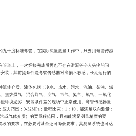
的九十度标准弯管，在实际流量测量工作中，只要用弯管传感
在管道上，一次焊接完成后再也不存在泄漏等令人头疼的问
法安装，其前提条件是弯管传感器对磨损不敏感，长期运行的
种流体介质。液体包括：冷水、热水、污水、汽油、柴油、煤
气、焦炉煤气、混合煤气、空气、氢气、氮气、氧气、一氧化
其他环境恶劣，安装条件差的现场中正常使用。弯管传感器量
℃；压力范围：0-32MPa；量程比宽：1：10，能满足双向测量；
测量蒸汽或气体介质）的宽量程范围，且都能满足测量精度的要
直管段的要求，在必要时甚至还可降低要求，其测量系统也可达