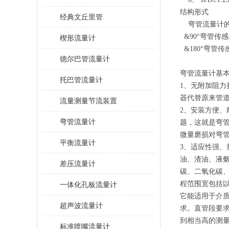
结构形式
经典文丘里管
弯管流量计的
&90°弯管传
楔形流量计
&180°弯管
德尔巴管流量计
弯管流量计
托巴管流量计
1、无附加阻
器代替原来管
流量测量节流装置
2、安装方便
弯管流量计
题，这就是弯
微量磨损对弯
平衡流量计
3、适应性强
油、渣油、液
差压流量计
碳、二氧化碳
程范围宽包括以下
一体化孔板流量计
它能适用于介质
超声波流量计
求。直管段要求
到相当高的测
标准喷嘴流量计