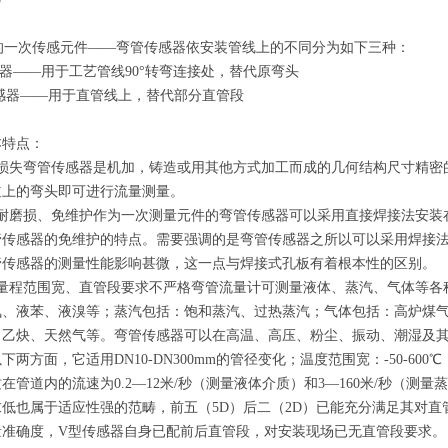
一次传感元件——弯管传感器依安装管线上的不同分为如下三种：
感器——用于工艺管线90°转弯连接处，替代原弯头
传感器——用于直管线上，替代部分直管段
基本特点：
力损失弯管传感器是机加，铸造或用其他方式加工而成的几何结构尺寸精密
道上的弯头即可进行流量测量。
、耐磨损、免维护作为一次测量元件的弯管传感器可以采用直接焊接法安装
管传感器的免维护的特点。需要强调的是弯管传感器之所以可以采用焊接
管传感器的测量性能影响甚微，这一点与焊接式孔板有着根本性的区别。
、量程范围宽、直管段要求不严格弯管流量计可测量液体、蒸汽、气体等各
氨、液苯、液溴等；蒸汽包括：饱和蒸汽、过热蒸汽；气体包括：高炉煤
、乙炔、天然气等。弯管传感器可以在高温、高压、粉尘、振动、潮湿及
两方面，它适用DN10-DN300mm的管径变化；温度范围宽：-50-600
在管道内的流速为0.2—12米/秒（测量液体介质）和3—160米/秒（
低也属于适应性强的范畴，前五（5D）后二（2D）已能充分满足其对
量准确度，V型传感器自身已配前后直管段，对安装现场已无直管段要求。