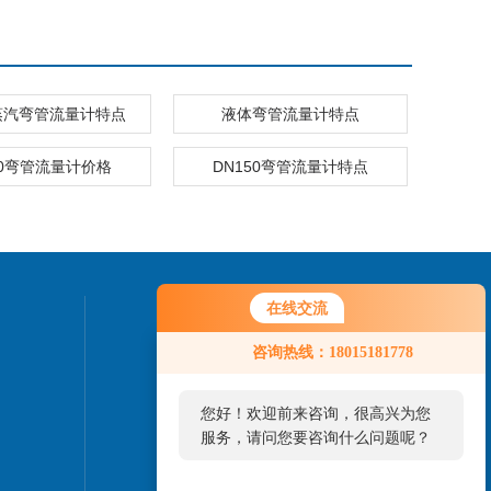
蒸汽弯管流量计特点
液体弯管流量计特点
00弯管流量计价格
DN150弯管流量计特点
在线交流
联系我们
咨询热线：18015181778
24小时热线：
0517-86888918
您好！欢迎前来咨询，很高兴为您
服务，请问您要咨询什么问题呢？