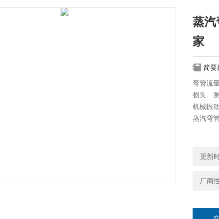
蒸汽
家
简要
弯管流
损失、
机械振
蒸汽弯
更新时间
厂商