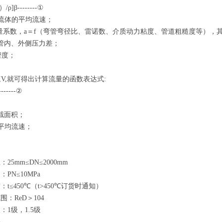
ρ]β--------①
流体的平均流速；
量系数，a＝f（弯管弯径比、雷诺数、介质动力粘度、管道粗糙度等），其中
--弯管内、外侧压力差；
密度；
V,就可得出计算流量的函数表达式:
------②
横截面积；
平均流速；
5mm≤DN≤2000mm
PN≤10MPa
t≤450℃（t>450℃订货时通知）
：ReD＞104
1级，1.5级
5