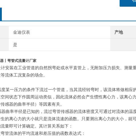
金迪仪表
产地
是
器丨弯管式流量计厂家
流量计安装在工业管道的自然拐弯处或水平直管上，无附加压力损失、测量
大等流体工况复杂的场合。
度某一压力的条件下流过一个管道，当其流经转弯时，该流体将做相应的
在空间状态下作圆周运动类似，因此流体必然会产生惯性离心力，该离心
管传感器的曲率半径）等因素有关。
器曲率半径是已知的，流过弯管传感器的流体密度又可通过对流体的温度
产生的离心力的大小就只是流体流速的函数。只要测出离心力的大小，就
的流量即可计算确定。其计算关系如下：
过弯管流体的平均流速和差压值的函数表达式：