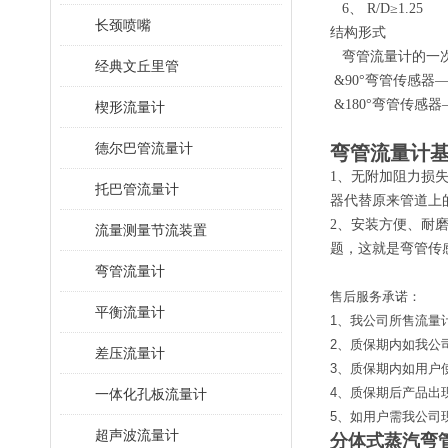
6、 R/D≥1.25
长颈喷嘴
结构形式
弯管流量计的一次
经典文丘里管
&90°弯管传感器
&180°弯管传感
楔形流量计
德尔巴管流量计
弯管流量计
1、无附加阻力损
托巴管流量计
器代替原来管道上
2、安装方便、耐
流量测量节流装置
题，这就是弯管传
弯管流量计
售后服务承诺：
平衡流量计
1、我公司所售流量
2、质保期内如我公
差压流量计
3、质保期内如用户
4、质保期后产品出
一体化孔板流量计
5、如用户需我公司
超声波流量计
分体式蒸汽弯