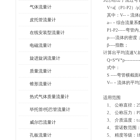
式①给出了流过弯
气体流量计
V=a[（P1-P2）/ρ]β
其中：V--－流
皮托管流量计
a--－综合流量系
P1-P2-----弯
在线安装型流量计
ρ----流体的密度
电磁流量计
β----指数；
计算出平均流速V,
旋进旋涡流量计
Q=S*V*ρ---------
式中：
质量流量计
S ----弯管横截
V--－流体的平均
锥形流量计
热式气体质量流量计
适用范围
1、 公称直径：25m
毕托管/托巴管流量计
2、 公称压力：PN
3、 介质温度：t≤
威尔巴流量计
4、 雷诺数范围：R
孔板流量计
5、 精度等级：1级