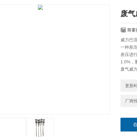
废气
简要
威力巴
一种差
差压进
1.0%，
废气威
更新时间
厂商