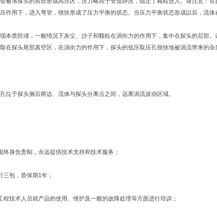
会被堵探头的前部形成高压区，压力略高于管道静压，阻止了颗粒进入。请注意：在
压作用下，进入弯管，很快形成了压力平衡的状态。当压力平衡状态形成以后，流体
现本质防堵，一般情况下灰尘、沙子和颗粒在涡街力的作用下，集中在探头的后部。
取在探头尾部真空区，在涡街力的作用下，探头的低压取压孔很快地被涡流带来的杂
孔位于探头侧后两边、流体与探头分离点之间，远离涡流波动区域。
现终身负责制，永远提供技术支持和技术服务；
行三包，质保期1年；
工程技术人员就产品的使用、维护及一般的故障处理等方面进行培训；