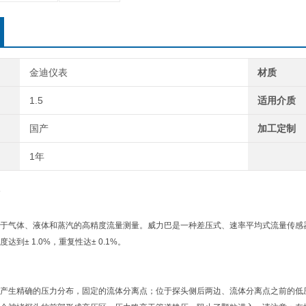
金迪仪表
材质
1.5
适用介质
国产
加工定制
1年
于气体、液体和蒸汽的高精度流量测量。威力巴是一种差压式、速率平均式流量传感
达到± 1.0%，重复性达± 0.1%。
产生精确的压力分布，固定的流体分离点；位于探头侧后两边、流体分离点之前的低