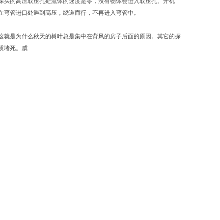
探头的高压取压孔处流体的速度是零，没有物体会进入取压孔。开机
在弯管进口处遇到高压，绕道而行，不再进入弯管中。
这就是为什么秋天的树叶总是集中在背风的房子后面的原因。其它的探
质堵死。威