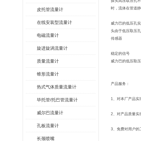
探头高压取压孔不
时，流体在管道静
皮托管流量计
在线安装型流量计
威力巴的低压孔实
头由于低压取压孔
电磁流量计
传感器
旋进旋涡流量计
稳定的信号
质量流量计
威力巴的低压取压
锥形流量计
产品服务：
热式气体质量流量计
1、对本厂产品实
毕托管/托巴管流量计
威尔巴流量计
2、对产品质量实
孔板流量计
3、免费对用户的
长颈喷嘴