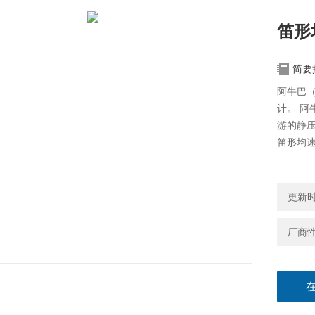
笛形
简要
阿牛巴
计。 阿
游的静
笛形均
更新时间
厂商