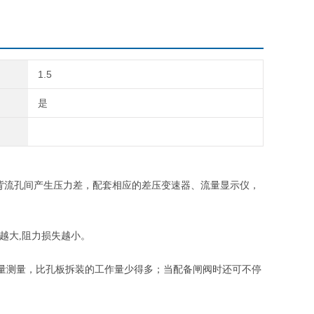
1.5
是
在迎流孔与背流孔间产生压力差，配套相应的差压变速器、流量显示仪，
越大,阻力损失越小。
量测量，比孔板拆装的工作量少得多；当配备闸阀时还可不停