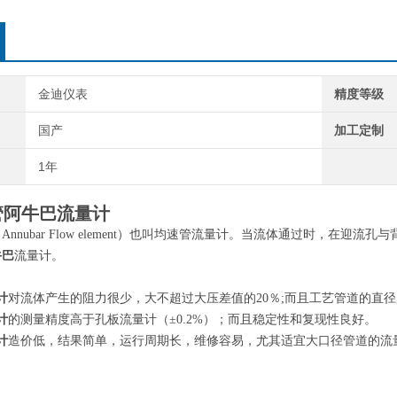
金迪仪表
精度等级
国产
加工定制
1年
管阿牛巴流量计
Annubar Flow element）也叫均速管流量计。当流体通过时，
牛巴
流量计。
计
对流体产生的阻力很少，大不超过大压差值的20％;而且工艺管道的直径
计
的测量精度高于孔板流量计（±0.2%）；而且稳定性和复现性良好。
计
造价低，结果简单，运行周期长，维修容易，尤其适宜大口径管道的流
。