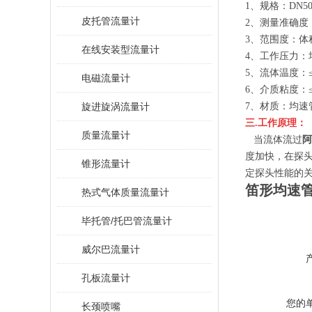
1、规格：DN50
皮托管流量计
2、测量准确度：
3、范围度：体
在线安装型流量计
4、工作压力：均
5、流体温度：≤
电磁流量计
6、介质粘度：
旋进旋涡流量计
7、材质：均
三.工作原理：
质量流量计
当流体流过
阿
度加快，在探
锥形流量计
定探头性能的
笛形均速
热式气体质量流量计
毕托管/托巴管流量计
威尔巴流量计
孔板流量计
您的
长颈喷嘴