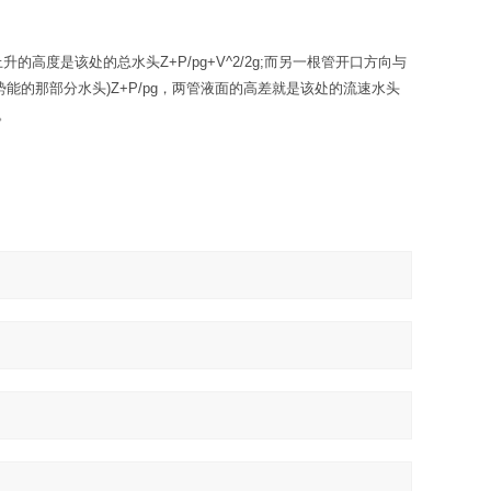
度是该处的总水头Z+P/pg+V^2/2g;而另一根管开口方向与
的那部分水头)Z+P/pg，两管液面的高差就是该处的流速水头
V。