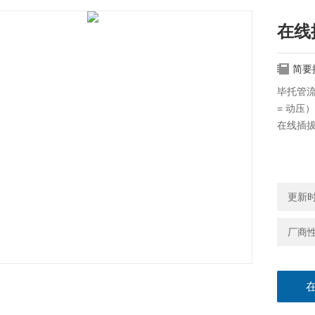
在线
简要
毕托管
= 动压
在线插
更新时间
厂商