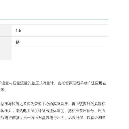
1.5
是
体积流量与质量流量的差压式流量计。皮托管原理很早就广泛应用在
杆等。
，总压与静压之差即为管道中心的实测差压，再由该探针的风洞标
流体压力，用热电阻温度计测出流体温度，把标准差压信号、压力
方程进行解算，再一方面对蒸汽进行压力、温度补偿，以保证测量