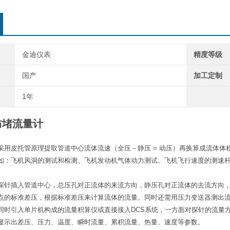
金迪仪表
精度等级
国产
加工定制
1年
防堵流量计
采用皮托管原理提取管道中心流体流速（全压－静压 = 动压）再换算成流体
如：飞机风洞的测试和检测、飞机发动机气体动力测试、飞机飞行速度的测速
探针插入管道中心，总压孔对正流体的来流方向，静压孔对正流体的去流方向
点的标准差压，根据标准差压来计算流体的流量。同时还需用压力变送器测出
同时引入单片机构成的流量积算仪或直接接入DCS系统，一方面对探针的流量
显示出差压、压力、温度、瞬时流量、累积流量、热量、速度等参数。