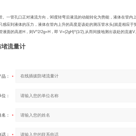
。一管孔口正对液流方向，90度转弯后液流的动能转化为势能，液体在管内上升的高
只感应到液体的压力，液体在管内上升的高度是该处的测压管水头(就是相应于势能
管液面的高差H，则V^2/2g=H，即 V=(2gH)^(1/2),从而间接地测出该处的流速
防堵流量计
产品：
单位：
姓名：
电话：