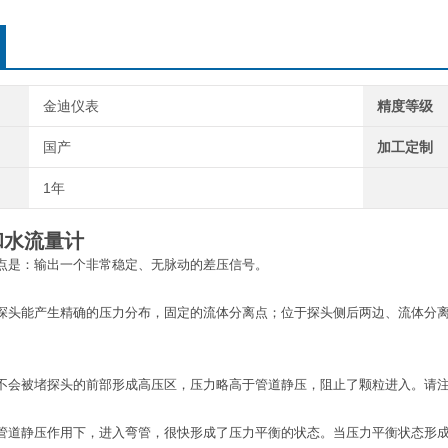
金迪仪表
精度等级
国产
加工定制
1年
和水流量计
点是：输出一个非常稳定、无脉动的差压信号。
探头能产生精确的压力分布，固定的流体分离点；位于探头侧后两边、流体分
不会被堵探头的前部形成高压区，压力略高于管道静压，阻止了颗粒进入。请
管道静压作用下，进入弯管，很快形成了压力平衡的状态。当压力平衡状态形