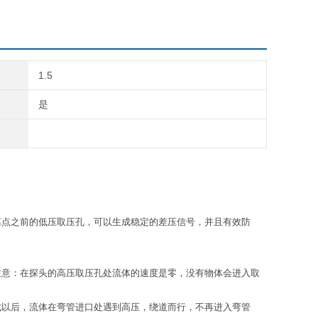
1.5
是
离点之前的低压取压孔，可以生成稳定的差压信号，并且有效防
注意：在探头的高压取压孔处流体的速度是零，没有物体会进入取
成以后，流体在弯管进口处遇到高压，绕道而行，不再进入弯管