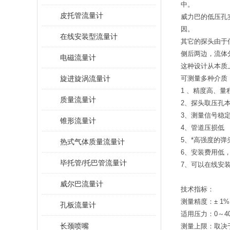
中。
皮托管流量计
威力巴的低压孔
因。
在线安装型流量计
其它的探头由于
侧后两边，流体
电磁流量计
这种设计从本质
旋进旋涡流量计
可测量多种介质
1 、精度高、量
质量流量计
2、探头取压孔
3、测量信号稳
锥形流量计
4、管道压损低
5、*高强度的
热式气体质量流量计
6、安装费用低
毕托管/托巴管流量计
7、可以在线安
威尔巴流量计
技术指标：
测量精度：± 1%
孔板流量计
适用压力：0～40
长颈喷嘴
测量上限：取决