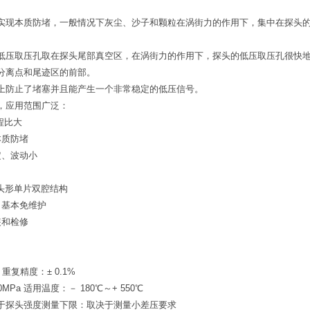
实现本质防堵，一般情况下灰尘、沙子和颗粒在涡街力的作用下，集中在探头
低压取压孔取在探头尾部真空区，在涡街力的作用下，探头的低压取压孔很快地
分离点和尾迹区的前部。
上防止了堵塞并且能产生一个非常稳定的低压信号。
，应用范围广泛：
程比大
本质防堵
定、波动小
弹头形单片双腔结构
，基本免维护
装和检修
 重复精度：± 0.1%
MPa 适用温度：－ 180℃～+ 550℃
于探头强度测量下限：取决于测量小差压要求