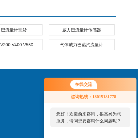
力巴流量计现货
威力巴流量计传感器
V100/110 V200 V400 V550威力巴流量计价格
气体威力巴蒸汽流量计
在线交流
联系我们
您好！欢迎前来咨询，很高兴为您
咨询热线：18015181778
服务，请问您要咨询什么问题呢？
24小时热线：
0517-86888918
您好，看您停留很久了，是否找到
了需求产品，您可以直接在线与我
联系！