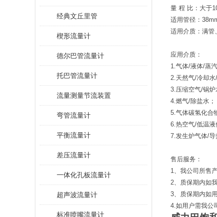
量 程 比：大于10
经典文丘里管
适用管径：38mm
适用介质：满管
楔形流量计
应用介质：
德尔巴管流量计
1.气体/液体/蒸
托巴管流量计
2.天然气/冷却
3.压缩空气/锅
流量测量节流装置
4.燃气/除盐水；
5.气体碳氢化合
弯管流量计
6.热空气/低温
平衡流量计
7.发生炉气体/
差压流量计
售后服务：
1、我公司所售
一体化孔板流量计
2、质保期内如
3、质保期内如
超声波流量计
4.如用户需我
标准喷嘴流量计