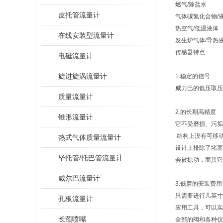
燃气/除盐水
皮托管流量计
气体碳氢化合物/
热空气/低温液体
在线安装型流量计
发生炉气体/导热
传感器特点
电磁流量计
旋进旋涡流量计
1.稳定的信号
威力巴的低压取压
质量流量计
2.的长期高精
锥形流量计
它不受磨损、污垢
结构上没有可移
热式气体质量流量计
设计上排除了堵塞
毕托管/托巴管流量计
会被掠动，而其它
威尔巴流量计
3.低廉的安装
只需要进行几英寸
孔板流量计
应用工具，可以实
长颈喷嘴
全部的阀和各种仪