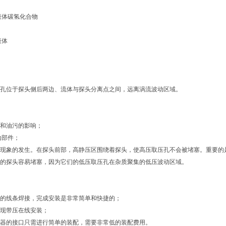
液体碳氢化合物
液体
孔位于探头侧后两边、流体与探头分离点之间，远离涡流波动区域。
度
和油污的影响；
动部件；
现象的发生。在探头前部，高静压区围绕着探头，使高压取压孔不会被堵塞。重要的
的探头容易堵塞，因为它们的低压取压孔在杂质聚集的低压波动区域。
费用
的线条焊接，完成安装是非常简单和快捷的；
现带压在线安装；
器的接口只需进行简单的装配，需要非常低的装配费用。