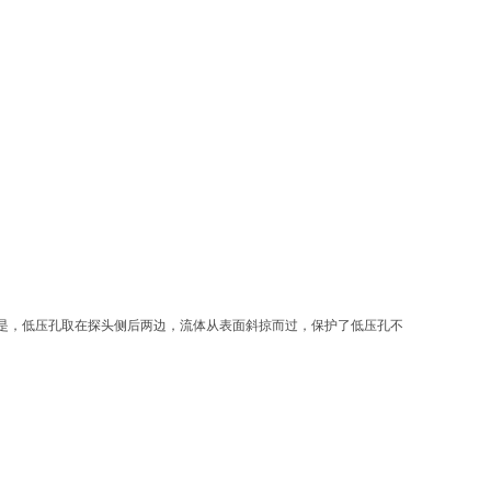
是，低压孔取在探头侧后两边，流体从表面斜掠而过，保护了低压孔不