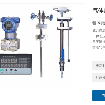
气体
简要
威力巴
一种差
差压进
智能气
更新时间
厂商