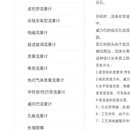
压孔。
皮托管流量计
开机时，流体在管道
在线安装型流量计
中。
威力巴的低压孔实现
电磁流量计
因。
旋进旋涡流量计
其它的探头由于低压
侧后两边，流体分离
质量流量计
这种设计从本质上防
安装方法：
锥形流量计
1:直管段长度要求,弯
2:核实管道方向。威
热式气体质量流量计
3:水平管道安装，
毕托管/托巴管流量计
直管道安装，可安装在
4:变送器的安装位置
威尔巴流量计
5：引压管泄漏，造
6：工艺停车，由于
孔板流量计
7：工艺系统频繁开
长颈喷嘴