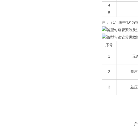
4
5
注：（1）表中“D"
序号
1
无
2
差压
3
差压