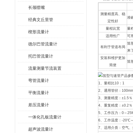
长颈喷嘴
测量精度高、稳
准
经典文丘里管
定性好
量程比宽
量
楔形流量计
适用性广
可
笛
德尔巴管流量计
有利于管道布局
来
托巴管流量计
安装和维护更加
笛
简便
流量测量节流装置
弯管流量计
1、量程比10：1
2、通用管径：100mm
平衡流量计
3、测量精度：±1.5％
差压流量计
4、重复精度：±0.2％
5、工作压力：0～25M
一体化孔板流量计
6、工作温度：-20℃～
7、适用介质：空气
超声波流量计