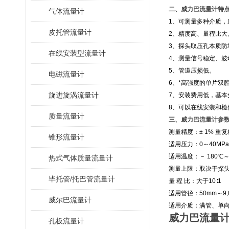
二、威力巴流量计特
气体流量计
1、可测量多种介质，
皮托管流量计
2、精度高、量程比大
3、探头取压孔本质防
在线安装型流量计
4、测量信号稳定、波
5、管道压损低。
电磁流量计
6、*高强度的单片双
旋进旋涡流量计
7、安装费用低，基本
8、可以在线安装和检
质量流量计
三、威力巴流量计参
测量精度：± 1% 重复精
锥形流量计
适用压力：0～40MPa
适用温度：－ 180℃～+
热式气体质量流量计
测量上限：取决于探
毕托管/托巴管流量计
量 程 比：大于10∶1
适用管径：50mm～9,
威尔巴流量计
适用介质：满管、单向
威力巴流量
孔板流量计