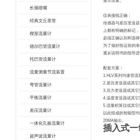
显示流量。
长颈喷嘴
仪表接线正确：
经典文丘里管
传感器与差压变送器
上都有明确的标记，
楔形流量计
必须正确认别和选择
为了做好投运前的准
德尔巴管流量计
遵从说明书的指导进
托巴管流量计
配套方案：
流量测量节流装置
1.HLV系列均速
2.差压变送器或其
弯管流量计
3.压力变送器或其
平衡流量计
4.温度变送器或其
5.流量积算仪或其
差压流量计
以此组成的智能型均
20MA输出。
一体化孔板流量计
插入式一
超声波流量计