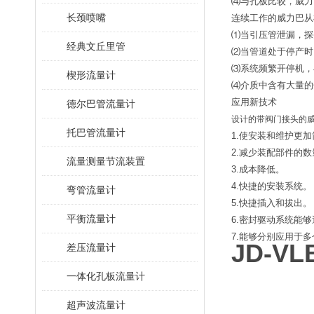
⑷与孔板比较，威力
长颈喷嘴
连续工作的威力巴从
⑴当引压管泄漏，探
经典文丘里管
⑵当管道处于停产时
⑶系统频繁开停机，
楔形流量计
⑷介质中含有大量的
应用新技术
德尔巴管流量计
设计的带阀门接头的
托巴管流量计
1.使安装和维护更
2.减少装配部件的
流量测量节流装置
3.成本降低。
4.快捷的安装系统。
弯管流量计
5.快捷插入和拔出。
平衡流量计
6.密封驱动系统能
7.能够分别应用于
JD-V
差压流量计
一体化孔板流量计
超声波流量计