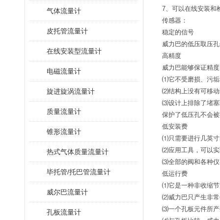
7、可以在线安装和
气体流量计
传感器：
皮托管流量计
稳定的信号
威力巴的低压取压孔
在线安装型流量计
高精度
威力巴能够保证精度
电磁流量计
⑴它不受磨损、污垢
旋进旋涡流量计
⑵结构上没有可移动
⑶设计上排除了堵塞
质量流量计
保护了低压孔不会被
低安装费
锥形流量计
⑴只需要进行几英寸
⑵应用工具，可以实
热式气体质量流量计
⑶全部的阀和各种仪
毕托管/托巴管流量计
低运行费
⑴它是一种非收缩节
威尔巴流量计
⑵威力巴只产生非常低
⑶一个孔板元件所产
孔板流量计