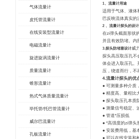
1、流量计用途
气体流量计
适用于气体、液体
巴反映流体真实的流
皮托管流量计
2 、流量计探头的设
在线安装型流量计
在zi弹头截面形
并且有效防堵。内
电磁流量计
威
3.探头防堵塞设计
探头高压取压孔不
旋进旋涡流量计
体会进入取压孔。
质量流量计
压，绕道而行，不
4.
流量计
探头的优
锥形流量计
● 可测量多种介质
● 精度高、量程比
热式气体质量流量计
● 探头取压孔本质
● 测量信号稳定、
毕托管/托巴管流量计
● 管道*压损低
威尔巴流量计
● *高强度的zi弹
● 安装费用低，基
孔板流量计
● 可以在线安装和