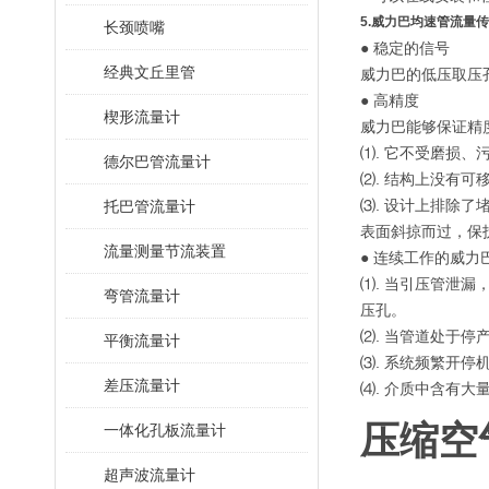
5.威力巴均速管流量
长颈喷嘴
● 稳定的信号
经典文丘里管
威力巴的低压取压
● 高精度
楔形流量计
威力巴能够保证精
⑴. 它不受磨损、
德尔巴管流量计
⑵. 结构上没有可
⑶. 设计上排除
托巴管流量计
表面斜掠而过，保
流量测量节流装置
● 连续工作的威
⑴. 当引压管泄
弯管流量计
压孔。
⑵. 当管道处于
平衡流量计
⑶. 系统频繁开
差压流量计
⑷. 介质中含有
压缩空
一体化孔板流量计
超声波流量计