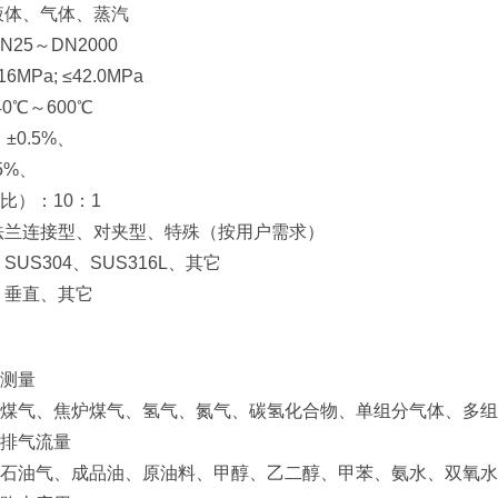
液体、气体、蒸汽
25～DN2000
MPa; ≤42.0MPa
0℃～600℃
：±0.5%、
5%、
比）：10：1
法兰连接型、对夹型、特殊（按用户需求）
SUS304、SUS316L、其它
、垂直、其它
测量
煤气、焦炉煤气、氢气、氮气、碳氢化合物、单组分气体、多组
排气流量
石油气、成品油、原油料、甲醇、乙二醇、甲苯、氨水、双氧水