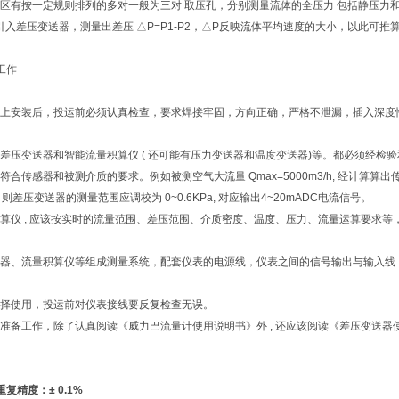
区有按一定规则排列的多对一般为三对 取压孔，分别测量流体的全压力 包括静压力和平均
 分别引入差压变送器，测量出差压 △P=P1-P2，△P反映流体平均速度的大小，以此可推
工作
道上安装后，投运前必须认真检查，要求焊接牢固，方向正确，严格不泄漏，插入深度
差压变送器和智能流量积算仪 ( 还可能有压力变送器和温度变送器)等。都必须经检
合传感器和被测介质的要求。例如被测空气大流量 Qmax=5000m3/h, 经计算算
pa，则差压变送器的测量范围应调校为 0~0.6KPa, 对应输出4~20mADC电流信号。
算仪 , 应该按实时的流量范围、差压范围、介质密度、温度、压力、流量运算要求
器、流量积算仪等组成测量系统，配套仪表的电源线，仪表之间的信号输出与输入线，控
择使用，投运前对仪表接线要反复检查无误。
准备工作，除了认真阅读《威力巴流量计使用说明书》外 , 还应该阅读《差压变送
重复精度：± 0.1%