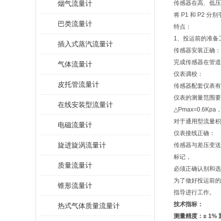
烟气流量计
传感器在高、低压
将 P1 和 P2
巴类流量计
特点：
1、投运前的准备
插入式蒸汽流量计
传感器安装正确：
完成传感器在管
气体流量计
仪表调校：
皮托管流量计
传感器配套仪表有
仪表的测量范围要符
在线安装型流量计
△Pmax=0.6K
对于通用型流量积
电磁流量计
仪表接线正确：
旋进旋涡流量计
传感器与差压变送
标记，
质量流量计
必须正确认别和选
为了做好投运前的
锥形流量计
指导进行工作。
技术指标：
热式气体质量流量计
测量精度：± 1% 