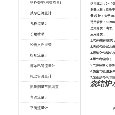
毕托管/托巴管流量计
适用压力：0～40M
测量上限：取决于
威尔巴流量计
量 程 比：大于10∶
适用管径：50mm
孔板流量计
适用介质：满管、
长颈喷嘴
应用介质：
1.气体/液体/蒸汽
经典文丘里管
2.天然气/冷却水
3.压缩空气/锅炉
楔形流量计
4.燃气/除盐水；
5.气体碳氢化合
德尔巴管流量计
6.热空气/低温液
托巴管流量计
7.发生炉气体/导
烧结炉
流量测量节流装置
弯管流量计
平衡流量计