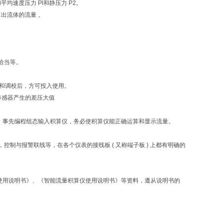
速度压力 Pl和静压力 P2。
算出流体的流量 。
恰当等。
验和调校后，方可投入使用。
出传感器产生的差压大值
等，事先编程组态输入积算仪，务必使积算仪能正确运算和显示流量。
制与报警联线等，在各个仪表的接线板 ( 又称端子板 ) 上都有明确的
器使用说明书》、《智能流量积算仪使用说明书》等资料，遵从说明书的