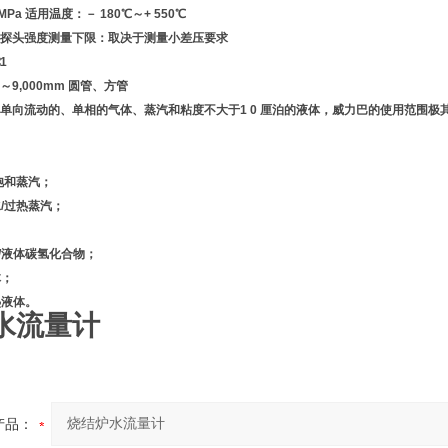
Pa 适用温度：－ 180℃～+ 550℃
探头强度测量下限：取决于测量小差压要求
1
～9,000mm 圆管、方管
单向流动的、单相的气体、蒸汽和粘度不大于1 0 厘泊的液体，威力巴的使用范围
；
/饱和蒸汽；
水/过热蒸汽；
物/液体碳氢化合物；
体；
热液体。
水流量计
产品：