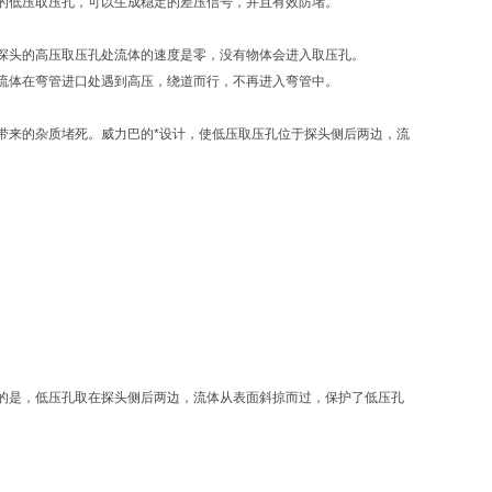
的低压取压孔，可以生成稳定的差压信号，并且有效防堵。
探头的高压取压孔处流体的速度是零，没有物体会进入取压孔。
流体在弯管进口处遇到高压，绕道而行，不再进入弯管中。
带来的杂质堵死。威力巴的*设计，使低压取压孔位于探头侧后两边，流
的是，低压孔取在探头侧后两边，流体从表面斜掠而过，保护了低压孔