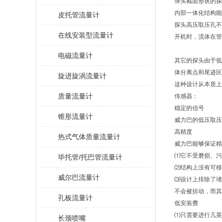
弹头截面形状的探
内部一体化结构能
皮托管流量计
探头高压取压孔不
在线安装型流量计
开机时，流体在管
电磁流量计
其它的探头由于低
体分离点和尾迹区
旋进旋涡流量计
这种设计从本质上
质量流量计
传感器：
稳定的信号
锥形流量计
威力巴的低压取压
高精度
热式气体质量流量计
威力巴能够保证精
⑴它不受磨损、污
毕托管/托巴管流量计
⑵结构上没有可移
威尔巴流量计
⑶设计上排除了堵
不会被掠动，而其
孔板流量计
低安装费
⑴只需要进行几英
长颈喷嘴