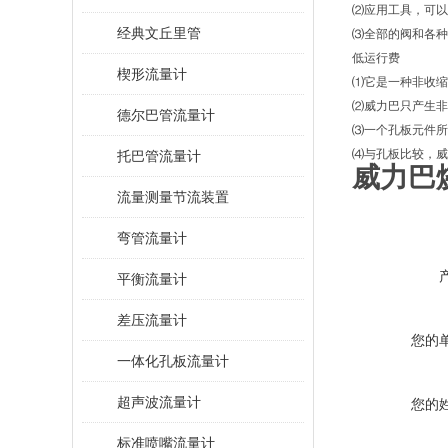
⑵应用工具，可以
经典文丘里管
⑶全部的阀和各种
低运行费
楔形流量计
⑴它是一种非收缩
⑵威力巴只产生非
德尔巴管流量计
⑶一个孔板元件所
⑷与孔板比较，威
托巴管流量计
威力巴
流量测量节流装置
弯管流量计
平衡流量计
差压流量计
您的
一体化孔板流量计
超声波流量计
您的
标准喷嘴流量计