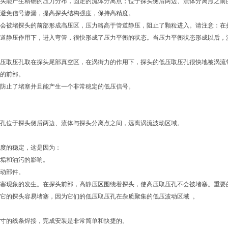
头能产生精确的压力分布，固定的流体分离点；位于探头侧后两边、流体分离点之前
避免信号渗漏，提高探头结构强度，保持高精度。
会被堵探头的前部形成高压区，压力略高于管道静压，阻止了颗粒进入。请注意：在
道静压作用下，进入弯管，很快形成了压力平衡的状态。当压力平衡状态形成以后，
压取压孔取在探头尾部真空区，在涡街力的作用下，探头的低压取压孔很快地被涡流
的前部。
防止了堵塞并且能产生一个非常稳定的低压信号。
孔位于探头侧后两边、流体与探头分离点之间，远离涡流波动区域。
度的稳定，这是因为：
垢和油污的影响。
动部件。
塞现象的发生。在探头前部，高静压区围绕着探头，使高压取压孔不会被堵塞。重要
它的探头容易堵塞，因为它们的低压取压孔在杂质聚集的低压波动区域 。
寸的线条焊接，完成安装是非常简单和快捷的。