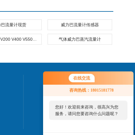
力巴流量计现货
威力巴流量计传感器
V100/110 V200 V400 V550威力巴流量计价格
气体威力巴蒸汽流量计
在线交流
联系我们
咨询热线：18015181778
24小时热线：
0517-86888918
您好！欢迎前来咨询，很高兴为您
服务，请问您要咨询什么问题呢？
您好，看您停留很久了，是否找到