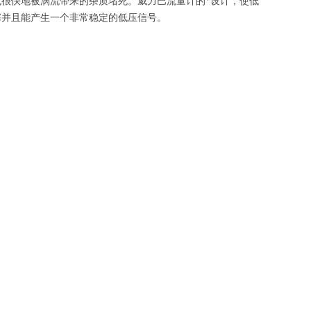
很快地被涡流带来的杂质堵死。威力巴流量计的*设计，使低
塞并且能产生一个非常稳定的低压信号。