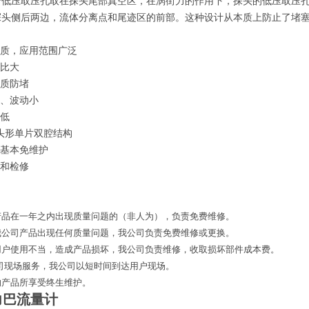
于低压取压孔取在探头尾部真空区，在涡街力的作用下，探头的低压取压孔
探头侧后两边，流体分离点和尾迹区的前部。这种设计从本质上防止了堵
介质，应用范围广泛
程比大
本质防堵
定、波动小
损低
弹头形单片双腔结构
，基本免维护
和检修
产品在一年之内出现质量问题的（非人为），负责免费维修。
我公司产品出现任何质量问题，我公司负责免费维修或更换。
用户使用不当，造成产品损坏，我公司负责维修，收取损坏部件成本费。
公司现场服务，我公司以短时间到达用户现场。
的产品所享受终生维护。
力巴流量计