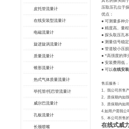
其它的探头由
压取压孔位于
皮托管流量计
优点：
在线安装型流量计
● 可测量多种
● 精度高、量
电磁流量计
● 探头取压孔
● 测量信号稳
旋进旋涡流量计
● 管道较小压
质量流量计
● *高强度的
● 安装费用低
锥形流量计
● 可以
在线安装
热式气体质量流量计
售后服务：
1、我公司所售
毕托管/托巴管流量计
2、质保期内如
威尔巴流量计
3、质保期内如
4.如用户需我
孔板流量计
5、本公司所售
在线式威
长颈喷嘴