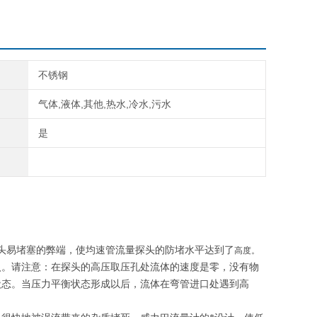
不锈钢
气体,液体,其他,热水,冷水,污水
是
头易堵塞的弊端，使均速管流量探头的防堵水平达到了
高度。
入。请注意：在探头的高压取压孔处流体的速度是零，没有物
状态。当压力平衡状态形成以后，流体在弯管进口处遇到高