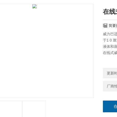
在线
简要
威力巴
于1 0
液体和
在线式
更新时间
厂商