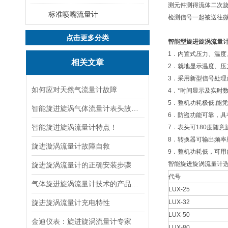
测元件测得流体二次
标准喷嘴流量计
检测信号一起被送往
点击更多分类
智能型旋进旋涡流量
1．内置式压力、温度
相关文章
2．就地显示温度、压
3．采用新型信号处
如何应对天然气流量计故障
4．*时间显示及实时
5．整机功耗极低,能
智能旋进旋涡气体流量计表头故障处理
6．防盗功能可靠，具
智能旋进旋涡流量计特点！
7．表头可180度随
8．转换器可输出频率脉
旋进漩涡流量计故障自救
9．整机功耗低，可用
智能旋进旋涡流量计
旋进旋涡流量计的正确安装步骤
代号
气体旋进旋涡流量计技术的产品特点
LUX-25
旋进旋涡流量计充电特性
LUX-32
LUX-50
金迪仪表：旋进旋涡流量计专家
LUX-80