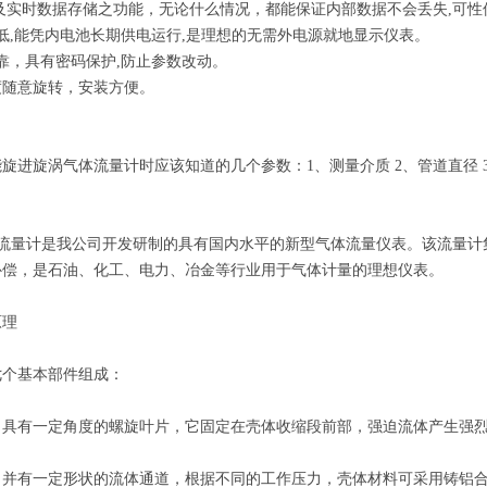
示及实时数据存储之功能，无论什么情况，都能保证内部数据不会丢失,可性
低,能凭内电池长期供电运行,是理想的无需外电源就地显示仪表。
靠，具有密码保护,防止参数改动。
0度随意旋转，安装方便。
旋进旋涡气体流量计时应该知道的几个参数：1、测量介质 2、管道直径 3
流量计是我公司开发研制的具有国内水平的新型气体流量仪表。该流量计
补偿，是石油、化工、电力、冶金等行业用于气体计量的理想仪表。
原理
七个基本部件组成：
，具有一定角度的螺旋叶片，它固定在壳体收缩段前部，强迫流体产生强
，并有一定形状的流体通道，根据不同的工作压力，壳体材料可采用铸铝