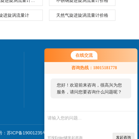
DN32气体旋进旋涡流量计价格
不锈钢旋进旋涡流量计价格
X旋进旋涡流量计
天然气旋进旋涡流量计价格
在线交流
联系我们
咨询热线：18015181778
24小时热线：
0517-86888918
您好！欢迎前来咨询，很高兴为您
服务，请问您要咨询什么问题呢？
：苏ICP备19001235号-3
sitemap.xml
技术支持：
仪表网
发起咨询
可按Enter键发起咨询
管理登陆