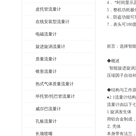
4． *时间显
皮托管流量计
5．整机功耗极
6．防盗功能可
在线安装型流量计
7．表头可18
电磁流量计
旋进旋涡流量计
前言：选择智能
质量流量计
◆概述
智能旋进旋涡
锥形流量计
压缩因子自动
热式气体质量流量计
◆结构与工作
毕托管/托巴管流量计
●2.1流量计结构
流量计由以下
威尔巴流量计
1.旋涡发生体
用铝合金制成
孔板流量计
⒉ 壳体
长颈喷嘴
本身带有法兰