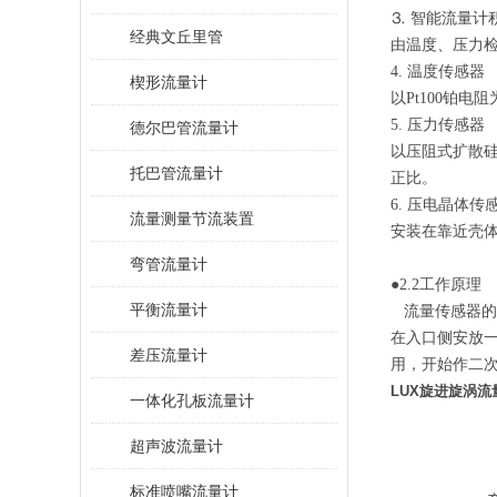
⒊ 智能流量计
经典文丘里管
由温度、压力
4. 温度传感器
楔形流量计
以Pt100铂
5. 压力传感器
德尔巴管流量计
以压阻式扩散
托巴管流量计
正比。
6. 压电晶体传
流量测量节流装置
安装在靠近壳
弯管流量计
●2.2工作原理
平衡流量计
流量传感器的
在入口侧安放
差压流量计
用，开始作二
LUX旋进旋涡流
一体化孔板流量计
超声波流量计
标准喷嘴流量计