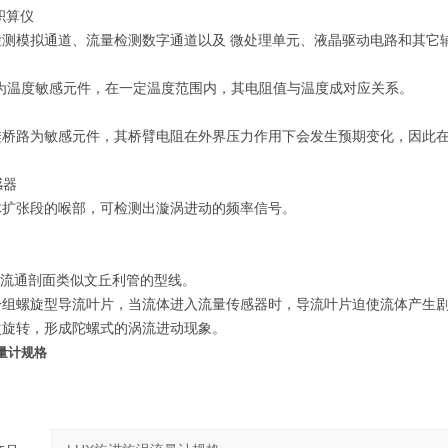
积算仪
检测模拟通道、流量检测数字通道以及 微处理单元、液晶驱动电路和其它
电阻为温度敏感元件，在一定温度范围内，其电阻值与温度成对应关系。
硅桥路为敏感元件，其桥臂电阻在外界压力作用下会发生预期变化，因此
感器
体扩张段的喉部，可检测出漩涡进动的频率信号。
流通剖面类似文丘利管的型线。
一组螺旋型导流叶片，当流体进入流量传感器时，导流叶片迫使流体产生
次旋转，形成陀螺式的涡流进动现象。
量计规格