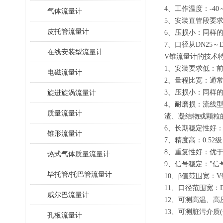
4、工作温度：-40～
气体流量计
5、安装直管段要求：
皮托管流量计
6、压损小：同样的β
7、口径从DN25～D
在线安装型流量计
V锥流量计的技术
1、安装要求低：前
电磁流量计
2、量程比宽：通常
旋进旋涡流量计
3、压损小：同样的β
4、耐磨损：流线
质量流量计
渣、凝结物或颗粒
6、长期稳定性好
锥形流量计
7、精度高：0.52
8、重复性好：优于0
热式气体质量流量计
9、信号稳定："信号
毕托管/托巴管流量计
10、β值范围宽：
11、口径范围宽：DN
威尔巴流量计
12、可测高温、高压
13、可测脏污介质
孔板流量计