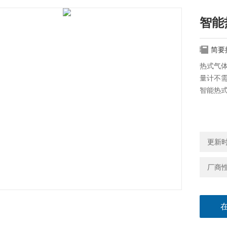
智能
简要
热式气
量计不
智能热
更新时间
厂商