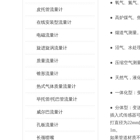
● 氧气、氮气
皮托管流量计
● 高炉煤气、
在线安装型流量计
● 烟道气
电磁流量计
旋进旋涡流量计
● 沼气、水
质量流量计
● 压缩空
锥形流量计
● 天然气，液
热式气体质量流量计
● 一体化型：
毕托管/托巴管流量计
● 分体型：变
威尔巴流量计
插入式传感器可
打直径为22m
孔板流量计
1m。
长颈喷嘴
如果管道材质不