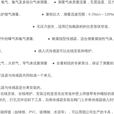
、氢气、氯气及多组分气体测量。 ● 测量气体质量流量，无需温度、压
焦炉煤气测量。 ● 量程比大，测量流速范围：0.1Nm/s～120Nm
测量。 ● 无压力损失，适用已知截面积的任意形状管道。
处理中的曝气和氯气测量。 ● 耐腐蚀型传感器，适合测量腐蚀性气体
气测量。 ● 插入式传感器可以在线安装和维护。
化气，火炬气，等气体流量测量 ● 全量程段的专家算法，保证了测量
变送器与传感器共同组成一个单元。
送器与传感器是分离安装的。
在线安装、在线维护。安装过程是首先在管道外壁上焊接带有外螺纹的底座
m的孔，打孔完毕后卸下工具，后将传感器安装在阀门上并将传感器插入到管内中
能焊接（如铸铁、PVC、玻璃钢、水泥等），可以用我公司生产的卡具，