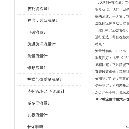
JD系列V锥流量计
皮托管流量计
很多优点。我们可以
壁的流速几乎为零，
在线安装型流量计
速区的流体同近管壁
现实中，流速很难分
电磁流量计
进行塑造，即使在极
旋进旋涡流量计
特点：
流量计精度：±0.5％
质量流量计
重复性好：优于±0.1
量程比宽：正常情况下
锥形流量计
直管段要求低：流量计
长期稳定性好：锥体
热式气体质量流量计
信号稳定：所有差压流
毕托管/托巴管流量计
涡会产生高幅、低频
JDV锥流量计量大从
威尔巴流量计
孔板流量计
长颈喷嘴