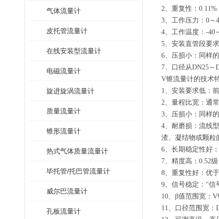
2、重复性：0.11%
气体流量计
3、工作压力：0～4
皮托管流量计
4、工作温度：-40～
5、安装直管段要求：
在线安装型流量计
6、压损小：同样的β
7、口径从DN25～D
电磁流量计
V锥流量计的技术
旋进旋涡流量计
1、安装要求低：前
2、量程比宽：通常
质量流量计
3、压损小：同样的β
4、耐磨损：流线
锥形流量计
渣、凝结物或颗粒
6、长期稳定性好
热式气体质量流量计
7、精度高：0.52
毕托管/托巴管流量计
8、重复性好：优于0
9、信号稳定："信号
威尔巴流量计
10、β值范围宽：
11、口径范围宽：DN
孔板流量计