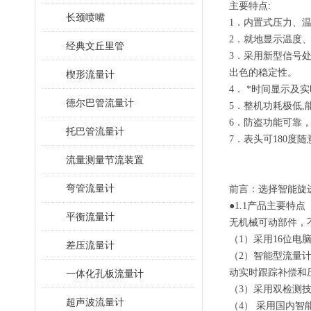
主要特点:
长颈喷嘴
1．内置式压力、
2．就地显示温度
经典文丘里管
3．采用新型信号
出色的稳定性。
楔形流量计
4． *时间显示及
德尔巴管流量计
5．整机功耗极低
6．防盗功能可靠
托巴管流量计
7．表头可180度
流量测量节流装置
弯管流量计
前言：选择智能旋进
●1.1产品主要特点
平衡流量计
无机械可动部件，
（1）采用16位
差压流量计
（2）智能型流量
动实时跟踪补偿和
一体化孔板流量计
（3）采用双检测
超声波流量计
（4） 采用国内