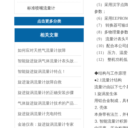
（5）采用汉字点
标准喷嘴流量计
参数；
（6）采用EEPR
点击更多分类
（7） 转换器可输
（8）多物理量参数
相关文章
（9） 流量计表头
（10）配合本公
如何应对天然气流量计故障
（11） 压力、温
（12） 整机功耗
智能旋进旋涡气体流量计表头故障处理
智能旋进旋涡流量计特点！
◆结构与工作原理
●2.1流量计结构
旋进漩涡流量计故障自救
流量计由以下七个
旋进旋涡流量计的正确安装步骤
1.旋涡发生体
用铝合金制成，具
气体旋进旋涡流量计技术的产品特点
⒉ 壳体
旋进旋涡流量计充电特性
本身带有法兰，并
⒊ 智能流量计积算
金迪仪表：旋进旋涡流量计专家