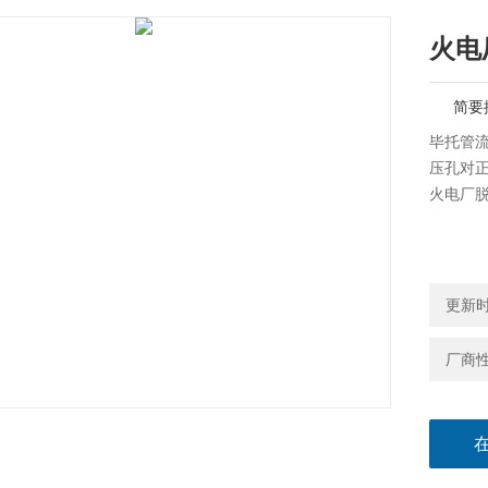
火电
简要
毕托管
压孔对
火电厂
更新时间
厂商