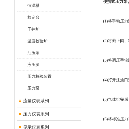
便携式压力泵
恒温槽
检定台
(1)将手动压力
干井炉
温度校验炉
(2)将截止阀、
油压泵
(3)将调压手轮
液压源
压力校验装置
(4)打开注油口
压力泵
(5)气体排完后
流量仪表系列
压力仪表系列
(6)将标准压力表
显示仪表系列