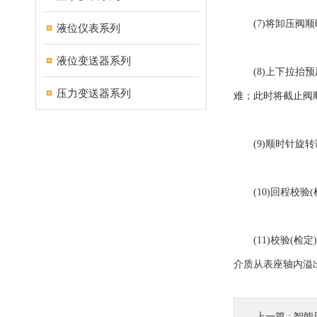
(7)将卸压阀顺
液位仪表系列
液位变送器系列
(8)上下拉抬预
压力变送器系列
难；此时将截止阀
(9)顺时针旋转
(10)回程校验
(11)校验(检
介质从表座轴内溢
上一篇 :
智能