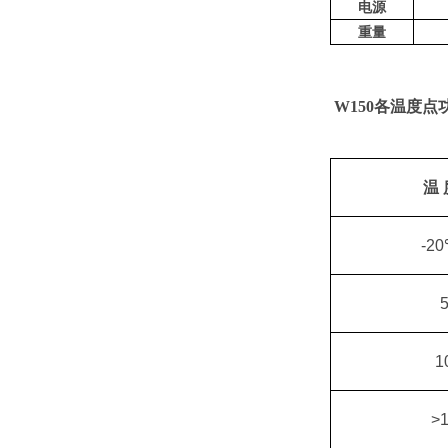
电源
重量
W150各温度点
温
-2
1
>