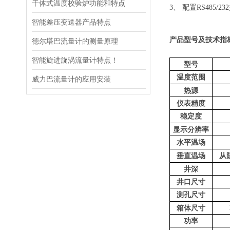
干体式温度校验炉功能和特点
3、 配置RS485
智能差压变送器产品特点
产品型号及技术指
德尔塔巴流量计的测量原理
智能旋进旋涡流量计特点！
型号
温度范围
威力巴流量计的应用安装
热源
仪表精度
稳定度
显示分辨率
水平温场
垂直温场
从
井深
井口尺寸
测孔尺寸
箱体尺寸
功率