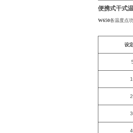
便携式干式温
W650
各温度点
设