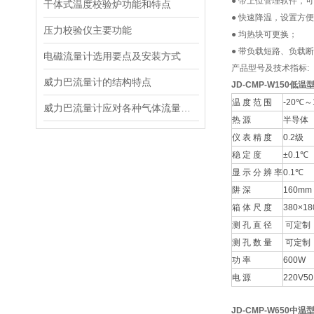
● 带上位管理软件，
干体式温度校验炉功能和特点
● 快速降温，设置方
压力校验仪主要功能
● 均热块可更换；
● 带负载短路、负载
电磁流量计选用要点及安装方式
产品型号及技术指标:
威力巴流量计的结构特点
JD-CMP-W150低温
温 度 范 围
-20℃～
威力巴流量计应对各种气体流量测量
热 源
半导体
仪 表 精 度
0.2级
稳 定 度
±0.1℃
显 示 分 辨 率
0.1℃
阱 深
160mm
箱 体 尺 度
380×1
测 孔 直 径
可定制
测 孔 数 量
可定制
功 率
600W
电 源
220V50
JD-CMP-W650
中温