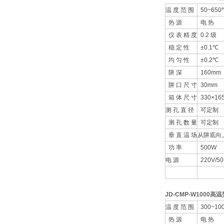
温 度 范 围
50~650
热 源
电 热
仪 表 精 度
0.2 级
稳 定 性
±0.1℃
均 匀 性
±0.2℃
阱 深
160mm
阱 口 尺 寸
30mm
箱 体 尺 寸
330×16
测 孔 直 径
可定制
测 孔 数 量
可定制
垂 直 温 场
从阱底向上
功 率
500W
电 源
220V/50
JD-CMP-W1000
高温
温 度 范 围
300~10
热 源
电 热