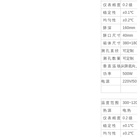
仪 表 精 度
0.2 级
稳 定 性
±0.1℃
均 匀 性
±0.2℃
阱 深
160mm
阱 口 尺 寸
40mm
箱 体 尺 寸
380×18
测 孔 直 径
可定制
测 孔 数 量
可定制
垂 直 温 场
从阱底向上
功 率
500W
电 源
220V/50
温 度 范 围
300~12
热 源
电 热
仪 表 精 度
0.2 级
稳 定 性
±0.1℃
均 匀 性
±0.2℃