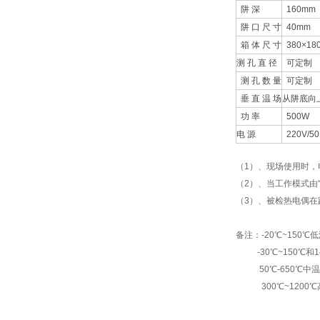
阱 深
160mm
阱 口 尺 寸
40mm
箱 体 尺 寸
380×18
测 孔 直 径
可定制
测 孔 数 量
可定制
垂 直 温 场
从阱底向上
功 率
500W
电 源
220V/50
（1）、现场使用时，
（2）、当工作模式由“
（3）、被检热电偶在
备注：-20℃~150℃
-30℃~150℃和14
50℃-650℃中温型
300℃~1200℃高