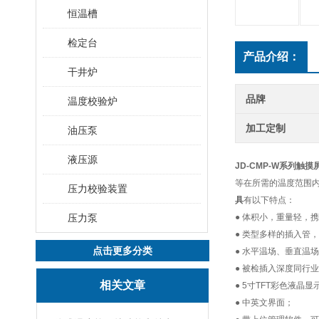
恒温槽
检定台
产品介绍：
干井炉
品牌
温度校验炉
加工定制
油压泵
液压源
JD-CMP-W系列触
等在所需的温度范围
压力校验装置
具
有以下特点：
压力泵
● 体积小，重量轻，
● 类型多样的插入管
点击更多分类
● 水平温场、垂直温
● 被检插入深度同行
相关文章
● 5寸TFT彩色液晶
● 中英文界面；