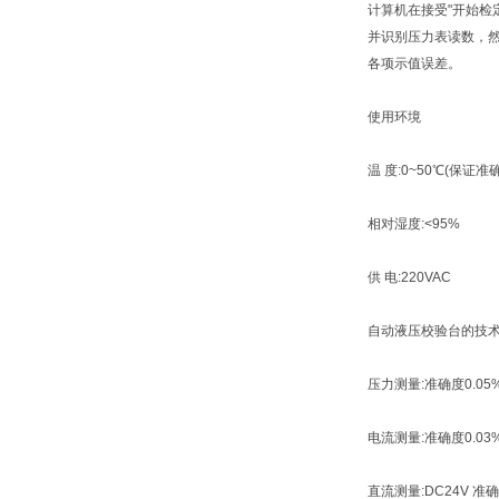
计算机在接受"开始检
并识别压力表读数，然
各项示值误差。
使用环境
温 度:0~50℃(保证
相对湿度:<95%
供 电:220VAC
自动液压校验台的技
压力测量:准确度0.05%
电流测量:准确度0.03%R
直流测量:DC24V 准确度