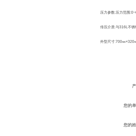
压力参数:压力范围:0~6
传压介质:与316L
外型尺寸:700㎜×320
您的
您的