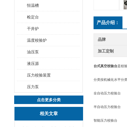
恒温槽
检定台
产品介绍：
干井炉
品牌
温度校验炉
加工定制
油压泵
液压源
台式真空校验台
是校
压力校验装置
分类按机械化水平分
压力泵
全自动压力校验台
点击更多分类
半自动压力校验台
相关文章
智能压力校验台