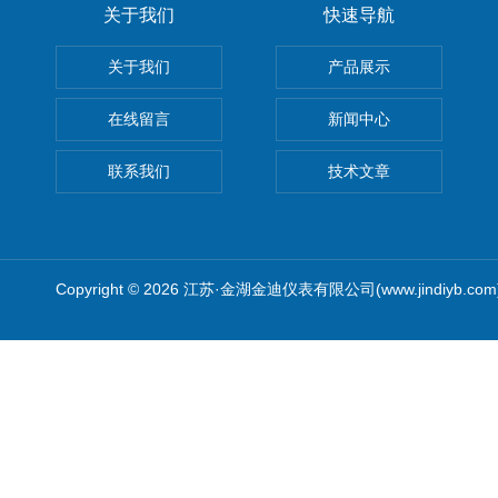
关于我们
快速导航
关于我们
产品展示
在线留言
新闻中心
联系我们
技术文章
Copyright © 2026 江苏·金湖金迪仪表有限公司(www.jindiyb.c