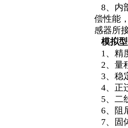
8、内
偿性能
感器所
模拟型
1、精
2、量
3、稳
4、正迁
5、二
6、阻
7、固