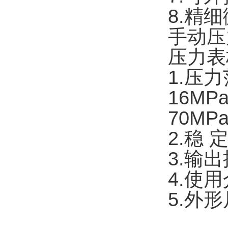
8.精
手动压
压力表
1.压力
16MP
70M
2.稳 
3.输出
4.使
5.外形