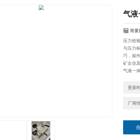
气液
简要
压力校验
与压力
巧，操
矿企业
气液一
更新时间
厂商