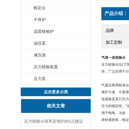
检定台
产品介绍：
干井炉
品牌
温度校验炉
加工定制
油压泵
液压源
气液一体校验台
压力校验台(以下
压力校验装置
快，广泛应用于计
压力泵
气液压两用校准台
点击更多分类
维护方便、不易泄
传感器及其它压力
相关文章
压力的稳定性。*
用于电电、冶金、
表快速拆装，检定
压力校验台保养及维护的5点建议