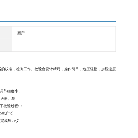
国产
器的校准，检测工作。校验台设计精巧，操作简单，造压轻松，加压速度
、调节细度小、
变送器、勵
证了校验过程中
生,广泛
可完成压力仪